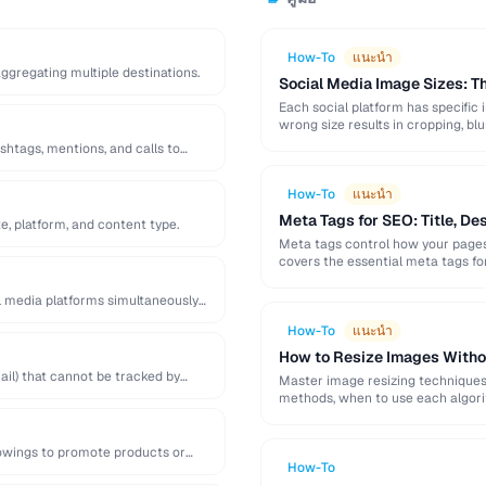
How-To
แนะนำ
 aggregating multiple destinations.
Social Media Image Sizes: 
Each social platform has specific 
wrong size results in cropping, blu
shtags, mentions, and calls to
How-To
แนะนำ
Meta Tags for SEO: Title, De
e, platform, and content type.
Meta tags control how your pages 
covers the essential meta tags f
l media platforms simultaneously
How-To
แนะนำ
How to Resize Images Witho
il) that cannot be tracked by
Master image resizing techniques 
methods, when to use each algorit
lowings to promote products or
How-To