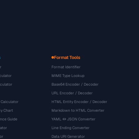
s
Format Tools
r
Format Identifier
culator
MIME Type Lookup
culator
Base64 Encoder / Decoder
URL Encoder / Decoder
 Calculator
HTML Entity Encoder / Decoder
y Chart
Markdown to HTML Converter
ence Guide
YAML ↔ JSON Converter
ator
Line Ending Converter
or
Data URI Generator