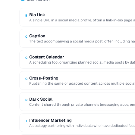
Bio Link
B
A single URL in a social media profile, often a link-in-bio page
Caption
C
The text accompanying a social media post, often including ha
action.
Content Calendar
C
A scheduling tool organizing planned social media posts by dat
Cross-Posting
C
Publishing the same or adapted content across multiple socia
to maximize reach.
Dark Social
D
Content shared through private channels (messaging apps, ema
analytics tools.
Influencer Marketing
I
A strategy partnering with individuals who have dedicated fol
services to …