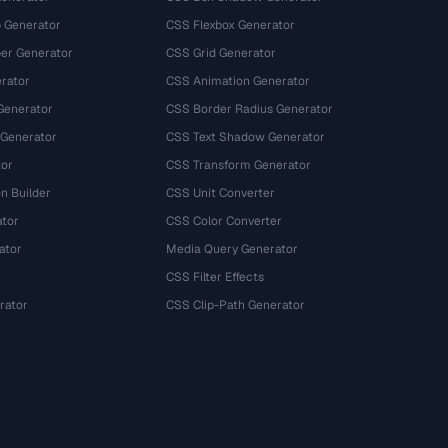
 Generator
CSS Flexbox Generator
r Generator
CSS Grid Generator
rator
CSS Animation Generator
Generator
CSS Border Radius Generator
 Generator
CSS Text Shadow Generator
tor
CSS Transform Generator
n Builder
CSS Unit Converter
ator
CSS Color Converter
ator
Media Query Generator
CSS Filter Effects
rator
CSS Clip-Path Generator