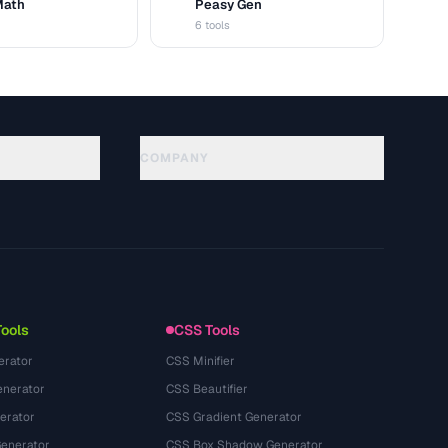
Math
Peasy Gen
G
6 tools
COMPANY
About
Technology
นโยบายความเป็นส่วนตัว
ข้อกำหนดการใช้บริการ
Tools
CSS Tools
erator
CSS Minifier
nerator
CSS Beautifier
erator
CSS Gradient Generator
Generator
CSS Box Shadow Generator