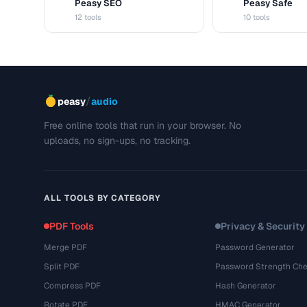
Peasy SEO
Peasy Safe
S
S
12 tools
10 tools
/
peasy
audio
Free online tools that run in your browser. No
uploads, no sign-ups, no tracking.
ALL TOOLS BY CATEGORY
PDF Tools
Privacy & Security
Merge PDF
Password Generator
Split PDF
Password Strength Che
Compress PDF
Hash Generator
Rotate PDF
HMAC Generator