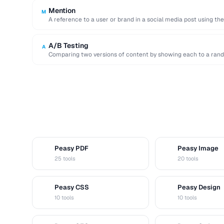
Mention
M
A reference to a user or brand in a social media post using th
A/B Testing
A
Comparing two versions of content by showing each to a rand
Peasy PDF
Peasy Image
P
I
25 tools
20 tools
Peasy CSS
Peasy Design
C
D
10 tools
10 tools