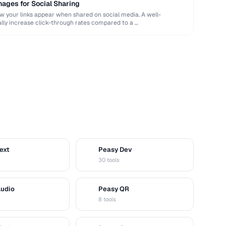
ages for Social Sharing
your links appear when shared on social media. A well-
ly increase click-through rates compared to a …
ext
Peasy Dev
D
30 tools
Audio
Peasy QR
Q
8 tools