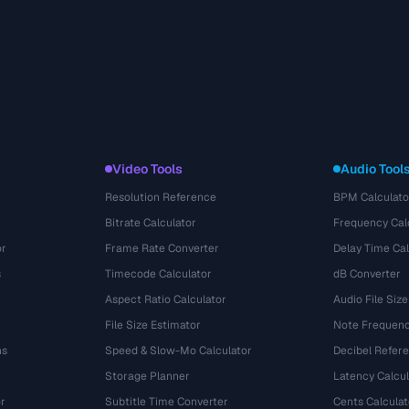
Video Tools
Audio Tool
Resolution Reference
BPM Calculato
Bitrate Calculator
Frequency Cal
or
Frame Rate Converter
Delay Time Cal
s
Timecode Calculator
dB Converter
Aspect Ratio Calculator
Audio File Size
File Size Estimator
Note Frequenc
ns
Speed & Slow-Mo Calculator
Decibel Refer
Storage Planner
Latency Calcul
r
Subtitle Time Converter
Cents Calculat