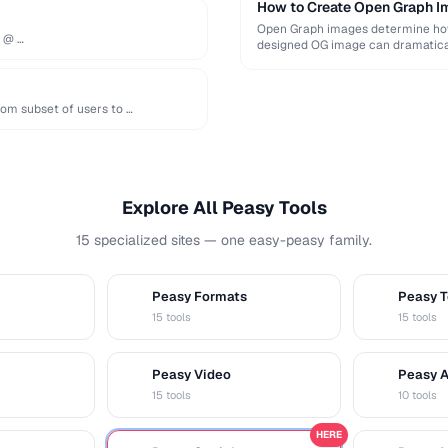
How to Create Open Graph Im
Open Graph images determine how 
e @ …
designed OG image can dramatical
om subset of users to …
Explore All Peasy Tools
15 specialized sites — one easy-peasy family.
Peasy Formats
Peasy T
D
T
15 tools
15 tools
Peasy Video
Peasy 
V
A
15 tools
10 tools
HERE