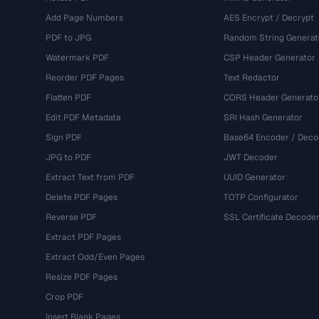
Add Page Numbers
AES Encrypt / Decrypt
PDF to JPG
Random String Generat
Watermark PDF
CSP Header Generator
Reorder PDF Pages
Text Redactor
Flatten PDF
CORS Header Generato
Edit PDF Metadata
SRI Hash Generator
Sign PDF
Base64 Encoder / Deco
JPG to PDF
JWT Decoder
Extract Text from PDF
UUID Generator
Delete PDF Pages
TOTP Configurator
Reverse PDF
SSL Certificate Decode
Extract PDF Pages
Extract Odd/Even Pages
Resize PDF Pages
Crop PDF
Insert Blank Pages