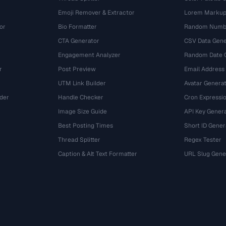
Emoji Remover & Extractor
Lorem Markup
or
Bio Formatter
Random Numbe
CTA Generator
CSV Data Gene
Engagement Analyzer
Random Date 
r
Post Preview
Email Address
UTM Link Builder
Avatar Genera
der
Handle Checker
Cron Expressio
Image Size Guide
API Key Gener
Best Posting Times
Short ID Gener
Thread Splitter
Regex Tester
r
Caption & Alt Text Formatter
URL Slug Gene