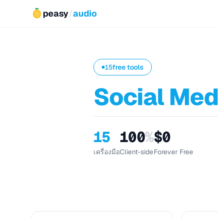
peasy
/
audio
15
free tools
Social Med
15
100
%
$0
เครื่องมือ
Client-side
Forever Free