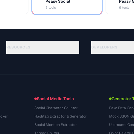
Peasy Social
Peasy 
S
M
8 tools
6 tools
RESOURCES
DEVELOPERS
คู่มือ
API Documentation
(51)
อภิธานศัพท์
OpenAPI Spec
(44)
กรณีการใช้งาน
llms.txt
(302)
รูปแบบไฟล์
Embed Widget
(131)
การแปลง
(1484)
Social Media Tools
Generator 
Social Character Counter
Fake Data Gen
cker
Hashtag Extractor & Generator
Mock JSON Ge
Social Mention Extractor
Username Gen
Thread Splitter
Color Palette 