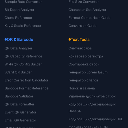
Sample Rate Converter
File Size Converter
Bit Depth Analyzer
Character Set Analyzer
Chord Reference
Format Comparison Guide
Key & Scale Reference
Conversion Guide
QR & Barcode
Text Tools
QR Data Analyzer
Счётчик слов
QR Capacity Reference
Конвертер регистра
Wi-Fi QR Config Builder
Сортировка строк
vCard QR Builder
Генератор Lorem Ipsum
Error Correction Calculator
Генератор слагов
Barcode Format Reference
Поиск и замена
Barcode Validator
Удаление дубликатов строк
QR Data Formatter
Кодировщик/декодировщик
Base64
Event QR Generator
Кодировщик/декодировщик URL
Email QR Generator
Форматирование JSON