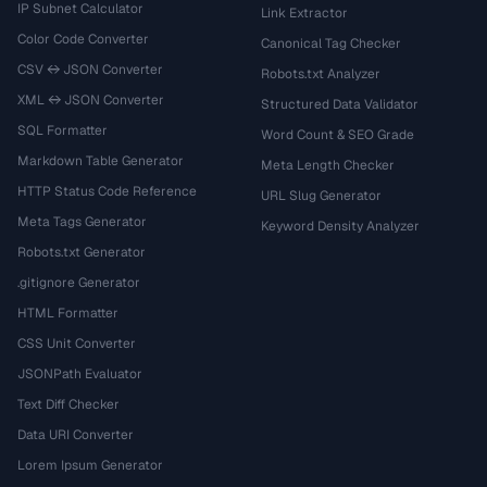
IP Subnet Calculator
Link Extractor
Color Code Converter
Canonical Tag Checker
CSV ↔ JSON Converter
Robots.txt Analyzer
XML ↔ JSON Converter
Structured Data Validator
SQL Formatter
Word Count & SEO Grade
Markdown Table Generator
Meta Length Checker
HTTP Status Code Reference
URL Slug Generator
Meta Tags Generator
Keyword Density Analyzer
Robots.txt Generator
.gitignore Generator
HTML Formatter
CSS Unit Converter
JSONPath Evaluator
Text Diff Checker
Data URI Converter
Lorem Ipsum Generator