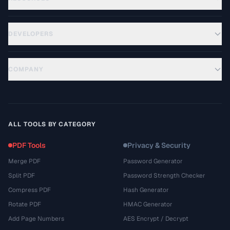
DEVELOPERS
COMPANY
ALL TOOLS BY CATEGORY
PDF Tools
Privacy & Security
Merge PDF
Password Generator
Split PDF
Password Strength Checker
Compress PDF
Hash Generator
Rotate PDF
HMAC Generator
Add Page Numbers
AES Encrypt / Decrypt