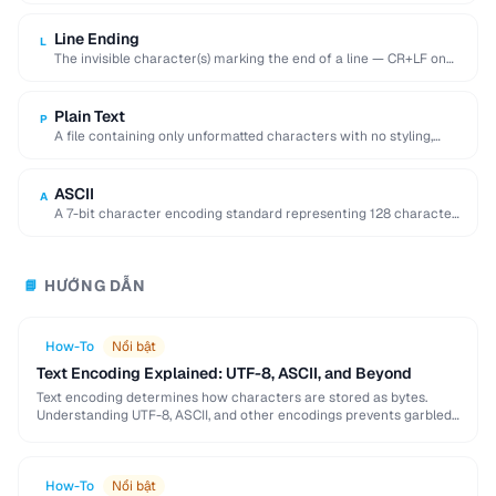
Line Ending
L
The invisible character(s) marking the end of a line — CR+LF on
Windows, LF on …
Plain Text
P
A file containing only unformatted characters with no styling,
layout, or embedded objects.
ASCII
A
A 7-bit character encoding standard representing 128 characters
including English letters, digits, and control codes.
HƯỚNG DẪN
📘
How-To
Nổi bật
Text Encoding Explained: UTF-8, ASCII, and Beyond
Text encoding determines how characters are stored as bytes.
Understanding UTF-8, ASCII, and other encodings prevents garbled
text, mojibake, and data corruption in your applications …
How-To
Nổi bật