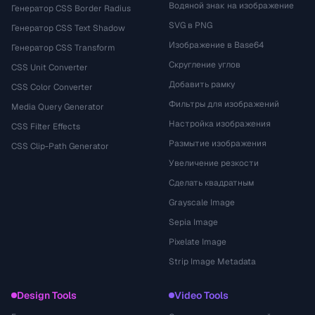
Водяной знак на изображение
Генератор CSS Border Radius
SVG в PNG
Генератор CSS Text Shadow
Изображение в Base64
Генератор CSS Transform
Скругление углов
CSS Unit Converter
Добавить рамку
CSS Color Converter
Фильтры для изображений
Media Query Generator
Настройка изображения
CSS Filter Effects
Размытие изображения
CSS Clip-Path Generator
Увеличение резкости
Сделать квадратным
Grayscale Image
Sepia Image
Pixelate Image
Strip Image Metadata
Design Tools
Video Tools