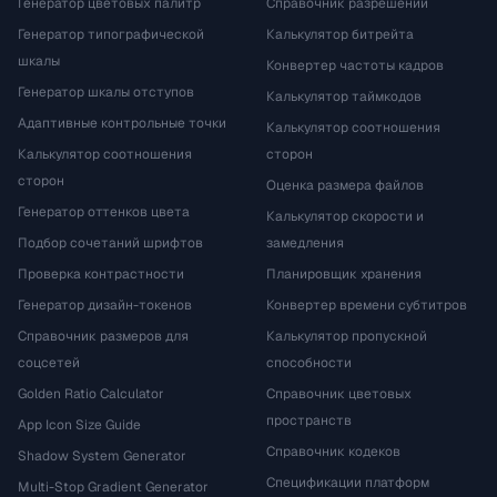
Генератор цветовых палитр
Справочник разрешений
Генератор типографической
Калькулятор битрейта
шкалы
Конвертер частоты кадров
Генератор шкалы отступов
Калькулятор таймкодов
Адаптивные контрольные точки
Калькулятор соотношения
Калькулятор соотношения
сторон
сторон
Оценка размера файлов
Генератор оттенков цвета
Калькулятор скорости и
Подбор сочетаний шрифтов
замедления
Проверка контрастности
Планировщик хранения
Генератор дизайн-токенов
Конвертер времени субтитров
Справочник размеров для
Калькулятор пропускной
соцсетей
способности
Golden Ratio Calculator
Справочник цветовых
пространств
App Icon Size Guide
Справочник кодеков
Shadow System Generator
Спецификации платформ
Multi-Stop Gradient Generator