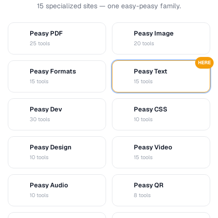
15 specialized sites — one easy-peasy family.
Peasy PDF
Peasy Image
P
I
25 tools
20 tools
HERE
Peasy Formats
Peasy Text
D
T
15 tools
15 tools
Peasy Dev
Peasy CSS
D
C
30 tools
10 tools
Peasy Design
Peasy Video
D
V
10 tools
15 tools
Peasy Audio
Peasy QR
A
Q
10 tools
8 tools