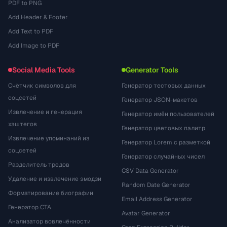
PDF to PNG
Add Header & Footer
Add Text to PDF
Add Image to PDF
Social Media Tools
Generator Tools
Счётчик символов для
Генератор тестовых данных
соцсетей
Генератор JSON-макетов
Извлечение и генерация
Генератор имён пользователей
хэштегов
Генератор цветовых палитр
Извлечение упоминаний из
Генератор Lorem с разметкой
соцсетей
Генератор случайных чисел
Разделитель тредов
CSV Data Generator
Удаление и извлечение эмодзи
Random Date Generator
Форматирование биографии
Email Address Generator
Генератор CTA
Avatar Generator
Анализатор вовлечённости