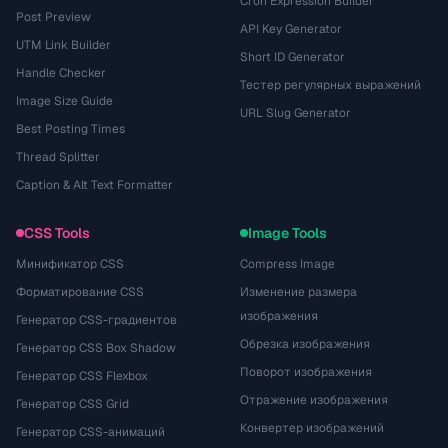
Cron Expression Builder
Post Preview
API Key Generator
UTM Link Builder
Short ID Generator
Handle Checker
Тестер регулярных выражений
Image Size Guide
URL Slug Generator
Best Posting Times
Thread Splitter
Caption & Alt Text Formatter
CSS Tools
Image Tools
Минификатор CSS
Compress Image
Форматирование CSS
Изменение размера
изображения
Генератор CSS-градиентов
Обрезка изображения
Генератор CSS Box Shadow
Поворот изображения
Генератор CSS Flexbox
Отражение изображения
Генератор CSS Grid
Конвертер изображений
Генератор CSS-анимаций