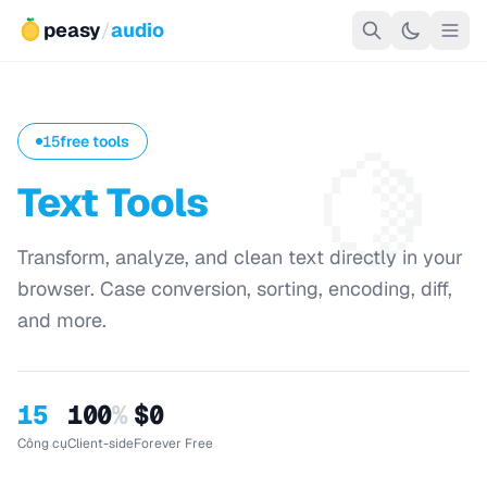
peasy
/
audio
🍋
15
free tools
Text Tools
Transform, analyze, and clean text directly in your
browser. Case conversion, sorting, encoding, diff,
and more.
15
100
%
$0
Công cụ
Client-side
Forever Free