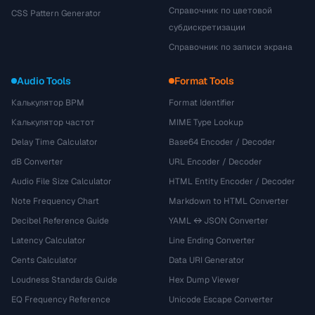
Справочник по цветовой
CSS Pattern Generator
субдискретизации
Справочник по записи экрана
Audio Tools
Format Tools
Калькулятор BPM
Format Identifier
Калькулятор частот
MIME Type Lookup
Delay Time Calculator
Base64 Encoder / Decoder
dB Converter
URL Encoder / Decoder
Audio File Size Calculator
HTML Entity Encoder / Decoder
Note Frequency Chart
Markdown to HTML Converter
Decibel Reference Guide
YAML ↔ JSON Converter
Latency Calculator
Line Ending Converter
Cents Calculator
Data URI Generator
Loudness Standards Guide
Hex Dump Viewer
EQ Frequency Reference
Unicode Escape Converter