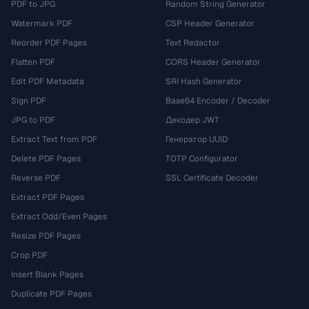
PDF to JPG
Random String Generator
Watermark PDF
CSP Header Generator
Reorder PDF Pages
Text Redactor
Flatten PDF
CORS Header Generator
Edit PDF Metadata
SRI Hash Generator
Sign PDF
Base64 Encoder / Decoder
JPG to PDF
Декодер JWT
Extract Text from PDF
Генератор UUID
Delete PDF Pages
TOTP Configurator
Reverse PDF
SSL Certificate Decoder
Extract PDF Pages
Extract Odd/Even Pages
Resize PDF Pages
Crop PDF
Insert Blank Pages
Duplicate PDF Pages