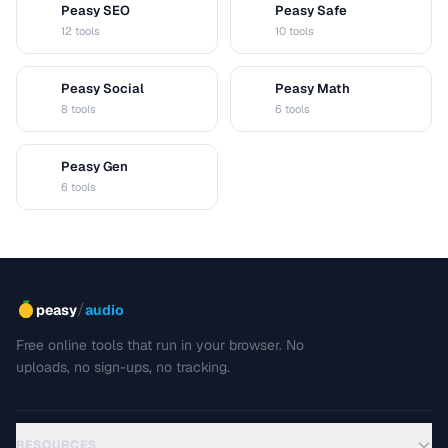
Peasy SEO
Peasy Safe
S
S
12 tools
10 tools
Peasy Social
Peasy Math
S
M
8 tools
6 tools
Peasy Gen
G
6 tools
/
peasy
audio
Free online tools that run in your browser. No
uploads, no sign-ups, no tracking.
RESOURCES