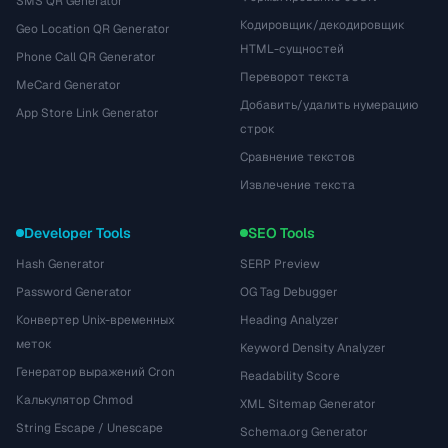
SMS QR Generator
Кодировщик/декодировщик
Geo Location QR Generator
HTML-сущностей
Phone Call QR Generator
Переворот текста
MeCard Generator
Добавить/удалить нумерацию
App Store Link Generator
строк
Сравнение текстов
Извлечение текста
Developer Tools
SEO Tools
Hash Generator
SERP Preview
Password Generator
OG Tag Debugger
Конвертер Unix-временных
Heading Analyzer
меток
Keyword Density Analyzer
Генератор выражений Cron
Readability Score
Калькулятор Chmod
XML Sitemap Generator
String Escape / Unescape
Schema.org Generator