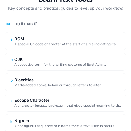
Key concepts and practical guides to level up your workflow.
THUẬT NGỮ
📖
BOM
B
A special Unicode character at the start of a file indicating its
encoding and byte …
CJK
C
A collective term for the writing systems of East Asian
languages, requiring multi-byte character encodings.
Diacritics
D
Marks added above, below, or through letters to alter
pronunciation (e.g. accents, umlauts, cedillas).
Escape Character
E
A character (usually backslash) that gives special meaning to the
following character in a string.
N-gram
N
A contiguous sequence of n items from a text, used in natural
language processing and …