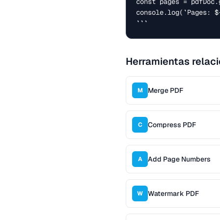
const pages = pdfDoc.g
console.log(`Pages: $
```
Herramientas relac
Merge PDF
M
Compress PDF
C
Add Page Numbers
A
Watermark PDF
W