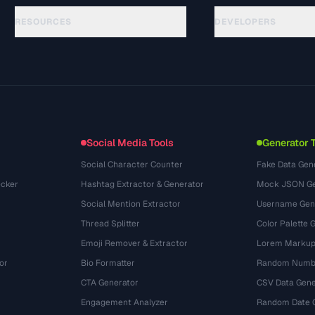
RESOURCES
DEVELOPERS
Guías
API Documentation
(51)
Glosario
OpenAPI Spec
(44)
Casos de uso
llms.txt
(302)
Formatos de archivo
Embed Widget
(131)
Conversiones
(1484)
Social Media Tools
Generator 
Social Character Counter
Fake Data Gen
cker
Hashtag Extractor & Generator
Mock JSON Ge
Social Mention Extractor
Username Gen
Thread Splitter
Color Palette 
Emoji Remover & Extractor
Lorem Markup
or
Bio Formatter
Random Numbe
CTA Generator
CSV Data Gene
Engagement Analyzer
Random Date 