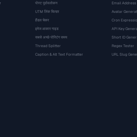
r
पोस्ट पूर्वावलोकन
Email Address
UTM लिंक बिल्डर
Avatar Genera
हैंडल चेकर
Cron Expressio
इमेज आकार गाइड
API Key Gener
सबसे अच्छे पोस्टिंग समय
Short ID Gener
Thread Splitter
Regex Tester
Caption & Alt Text Formatter
URL Slug Gene