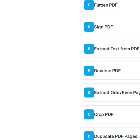
Flatten PDF
F
Sign PDF
S
Extract Text from PDF
E
Reverse PDF
R
Extract Odd/Even Pa
E
Crop PDF
C
Duplicate PDF Pages
D