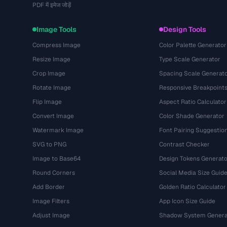
PDF में इमेज जोड़ें
Image Tools
Design Tools
Compress Image
Color Palette Generator
Resize Image
Type Scale Generator
Crop Image
Spacing Scale Generat
Rotate Image
Responsive Breakpoint
Flip Image
Aspect Ratio Calculator
Convert Image
Color Shade Generator
Watermark Image
Font Pairing Suggestio
SVG to PNG
Contrast Checker
Image to Base64
Design Tokens Generato
Round Corners
Social Media Size Guid
Add Border
Golden Ratio Calculator
Image Filters
App Icon Size Guide
Adjust Image
Shadow System Genera