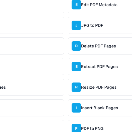
Edit PDF Metadata
E
JPG to PDF
J
Delete PDF Pages
D
Extract PDF Pages
E
ges
Resize PDF Pages
R
Insert Blank Pages
I
PDF to PNG
P