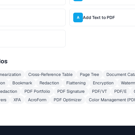
Add Text to PDF
A
dos
inearization
Cross-Reference Table
Page Tree
Document Cat
ion
Bookmark
Redaction
Flattening
Encryption
Waterm
edaction
PDF Portfolio
PDF Signature
PDF/VT
PDF/E
ers
XFA
AcroForm
PDF Optimizer
Color Management (PD