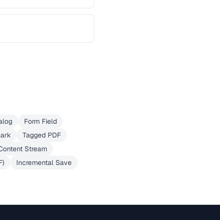
alog
Form Field
ark
Tagged PDF
Content Stream
F)
Incremental Save