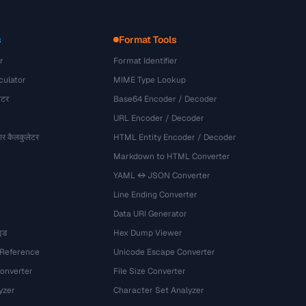
s
Format Tools
r
Format Identifier
culator
MIME Type Lookup
ेटर
Base64 Encoder / Decoder
URL Encoder / Decoder
र कैलकुलेटर
HTML Entity Encoder / Decoder
Markdown to HTML Converter
YAML ↔ JSON Converter
Line Ending Converter
Data URI Generator
इड
Hex Dump Viewer
 Reference
Unicode Escape Converter
onverter
File Size Converter
yzer
Character Set Analyzer