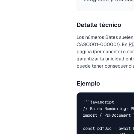
Detalle técnico
Los números Bates suelen 
CASO001-000001). En
P
página (permanente) o com
garantizar la unicidad en
puede tener consecuencia
Ejemplo
```javascript

// Bates Numbering: P
import { PDFDocument 
const pdfDoc = await 