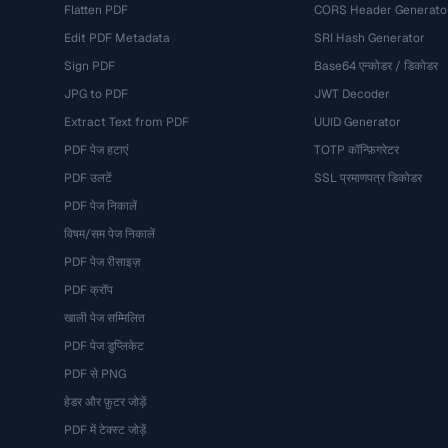
Flatten PDF
CORS Header Generato
Edit PDF Metadata
SRI Hash Generator
Sign PDF
Base64 एन्कोडर / डिकोडर
JPG to PDF
JWT Decoder
Extract Text from PDF
UUID Generator
PDF पेज हटाएं
TOTP कॉन्फ़िगरेटर
PDF उलटें
SSL प्रमाणपत्र डिकोडर
PDF पेज निकालें
विषम/सम पेज निकालें
PDF पेज रीसाइज़
PDF क्रॉप
खाली पेज सम्मिलित
PDF पेज डुप्लिकेट
PDF से PNG
हेडर और फ़ुटर जोड़ें
PDF में टेक्स्ट जोड़ें