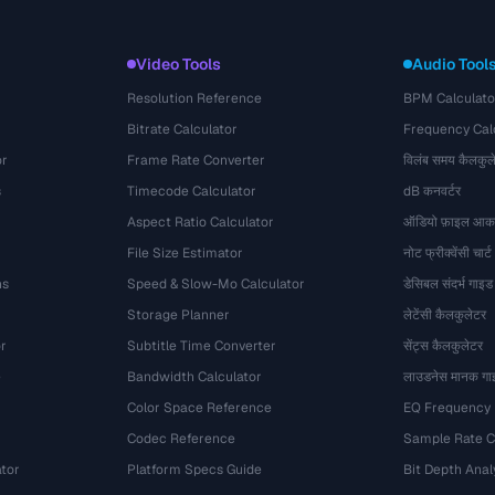
Video Tools
Audio Tool
Resolution Reference
BPM Calculato
Bitrate Calculator
Frequency Cal
or
Frame Rate Converter
विलंब समय कैलकुल
s
Timecode Calculator
dB कनवर्टर
Aspect Ratio Calculator
ऑडियो फ़ाइल आका
File Size Estimator
नोट फ्रीक्वेंसी चार्ट
ns
Speed & Slow-Mo Calculator
डेसिबल संदर्भ गाइड
Storage Planner
लेटेंसी कैलकुलेटर
r
Subtitle Time Converter
सेंट्स कैलकुलेटर
e
Bandwidth Calculator
लाउडनेस मानक गा
Color Space Reference
EQ Frequency
Codec Reference
Sample Rate C
tor
Platform Specs Guide
Bit Depth Anal