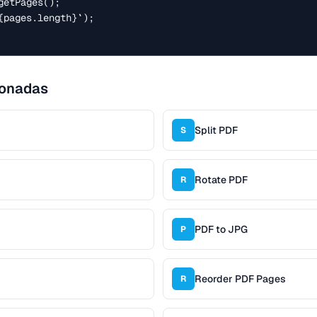
etPages();

{pages.length}`);

ionadas
Split PDF
S
Rotate PDF
R
PDF to JPG
P
Reorder PDF Pages
R