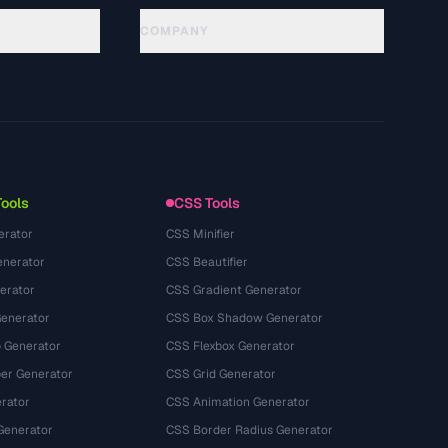
COMPANY
About
Technology
Política de privacidad
Términos de servicio
Tools
CSS Tools
erator
CSS Minifier
nerator
CSS Beautifier
erator
CSS Gradient Generator
Generator
CSS Box Shadow Generator
 Generator
CSS Flexbox Generator
r Generator
CSS Grid Generator
rator
CSS Animation Generator
Generator
CSS Border Radius Generator