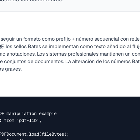
seguir un formato como prefijo + número secuencial con relle
DF
, los sellos Bates se implementan como texto añadido al flu
o anotaciones. Los sistemas profesionales mantienen un con
tre conjuntos de documentos. La alteración de los números Bat
s graves.
DF manipulation example

} from 'pdf-lib';

PDFDocument.load(fileBytes);
