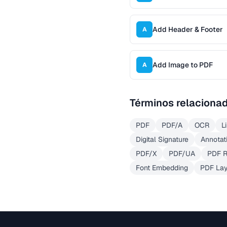
Add Header & Footer
A
Add Image to PDF
A
Términos relaciona
PDF
PDF/A
OCR
L
Digital Signature
Annotat
PDF/X
PDF/UA
PDF R
Font Embedding
PDF Lay