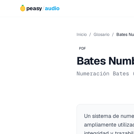
peasy
/
audio
Inicio
/
Glosario
/
Bates N
PDF
Bates Num
Numeración Bates 
Un sistema de numer
ampliamente utiliza
integridad y trazab