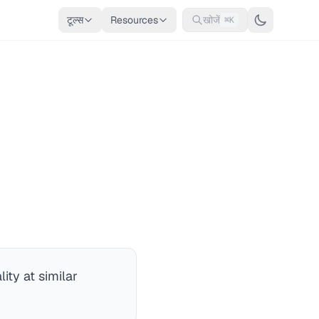
टूल्स
Resources
खोजें
⌘K
ity at similar