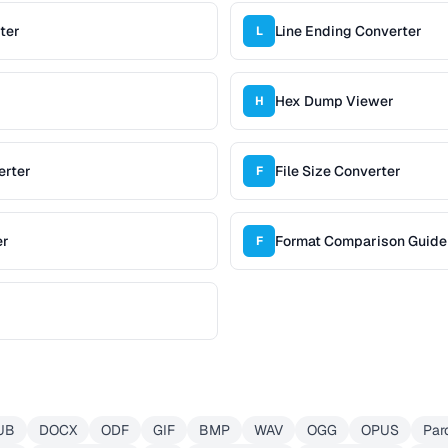
ter
Line Ending Converter
L
Hex Dump Viewer
H
erter
File Size Converter
F
er
Format Comparison Guide
F
UB
DOCX
ODF
GIF
BMP
WAV
OGG
OPUS
Par