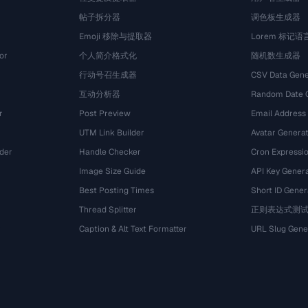
帖子拆分器
调色板生成器
Emoji 移除与提取器
Lorem 标记
or
个人简介格式化
随机数生成器
行动号召生成器
CSV Data Gene
互动分析器
Random Date 
r
Post Preview
Email Address
UTM Link Builder
Avatar Genera
der
Handle Checker
Cron Expressio
Image Size Guide
API Key Gener
Best Posting Times
Short ID Gener
Thread Splitter
正则表达式测
r
Caption & Alt Text Formatter
URL Slug Gene