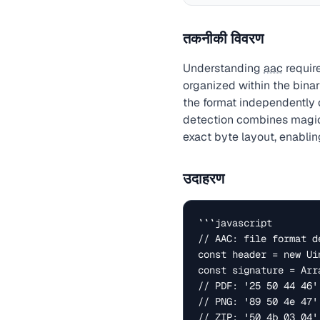
तकनीकी विवरण
Understanding
aac
requir
organized within the binar
the format independently 
detection combines magic 
exact byte layout, enabling
उदाहरण
```javascript

// AAC: file format de
const header = new Ui
const signature = Arr
// PDF: '25 50 44 46' 
// PNG: '89 50 4e 47' 
// ZIP: '50 4b 03 04' 