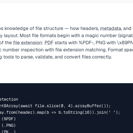
es knowledge of file structure — how headers,
metadata
, and
y layout. Most file formats begin with a magic number (signatu
of the
file extension
:
PDF
starts with %PDF-, PNG with \x89PN
number inspection with file extension matching. Format spec
 tools to parse, validate, and convert files correctly.
tection

nt8Array(await file.slice(0, 4).arrayBuffer());

ay.from(header).map(b => b.toString(16)).join(' ');

(%PDF)

(.PNG)

(PK..)
