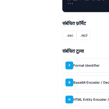
```
संबंधित फ़ॉर्मेट
.aac
.mp3
संबंधित टूल्स
Format Identifier
F
Base64 Encoder / De
B
HTML Entity Encoder 
H