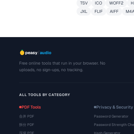
TSV
ICO
WOFF2
H
JXL
FLIF
AIFF
M4
/
peasy
audio
Free online tools that run in your browser. No
uploads, no sign-ups, no tracking.
ALL TOOLS BY CATEGORY
PDF Tools
Privacy & Security
合并 PDF
Password Generator
拆分 PDF
Password Strength Che
压缩 PDF
Hash Generator