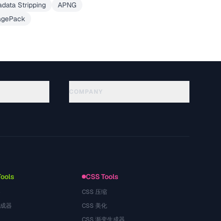
data Stripping
APNG
agePack
COMPANY
About
Technology
गोपनीयता नीति
सेवा की शर्तें
Tools
CSS Tools
器
CSS 压缩
生成器
CSS 美化
CSS 渐变生成器