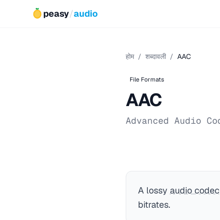
peasy
/
audio
होम
/
शब्दावली
/
AAC
File Formats
AAC
Advanced Audio Co
A lossy
audio codec
bitrates.