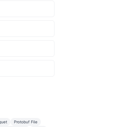
quet
Protobuf File