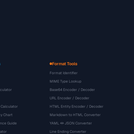
s
Format Tools
Format Identifier
MIME Type Lookup
culator
Base64 Encoder / Decoder
URL Encoder / Decoder
 Calculator
HTML Entity Encoder / Decoder
y Chart
Markdown to HTML Converter
ence Guide
YAML ↔ JSON Converter
ator
Line Ending Converter