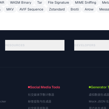
AR
WASM Binary
Tar
File Signature
MIME Sniffing
Meta
A
MKV
AVIF Sequence
Zstandard
Brotli
Arrow
Mess
RESOURCES
DEVELOPERS
गाइड
API Documentation
(51)
शब्दावली
OpenAPI Spec
(44)
उपयोग के मामले
llms.txt
(302)
फ़ाइल फ़ॉर्मेट
Embed Widget
(131)
रूपांतरण
(1484)
Social Media Tools
Generator 
社交媒体字数计数器
虚拟数据生成
cker
标签提取与生成器
Mock JSON 
社交提及提取器
用户名生成器