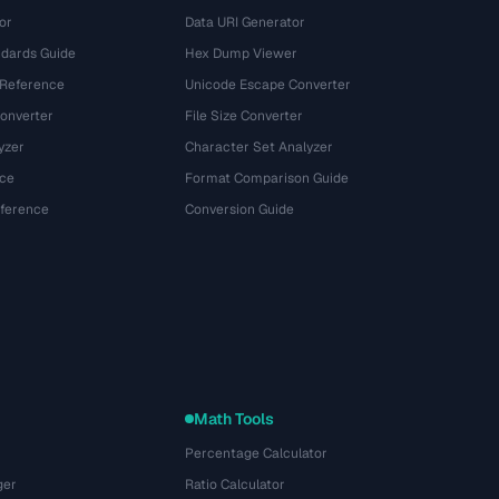
or
Data URI Generator
dards Guide
Hex Dump Viewer
 Reference
Unicode Escape Converter
onverter
File Size Converter
yzer
Character Set Analyzer
ce
Format Comparison Guide
eference
Conversion Guide
Math Tools
Percentage Calculator
ger
Ratio Calculator