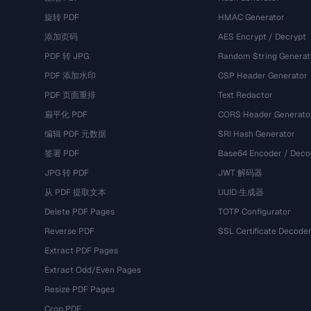
旋转 PDF
HMAC Generator
添加页码
AES Encrypt / Decrypt
PDF 转 JPG
Random String Generat
PDF 添加水印
CSP Header Generator
PDF 页面重排
Text Redactor
扁平化 PDF
CORS Header Generato
编辑 PDF 元数据
SRI Hash Generator
签署 PDF
Base64 Encoder / Deco
JPG 转 PDF
JWT 解码器
从 PDF 提取文本
UUID 生成器
Delete PDF Pages
TOTP Configurator
Reverse PDF
SSL Certificate Decode
Extract PDF Pages
Extract Odd/Even Pages
Resize PDF Pages
Crop PDF