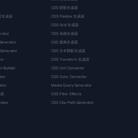
CSS 阴影生成器
语言生成器
CSS Flexbox 生成器
CSS Grid 生成器
rator
CSS 动画生成器
Generator
CSS 圆角生成器
 Generator
CSS 文本阴影生成器
tor
CSS Transform 生成器
n Builder
CSS Unit Converter
ator
CSS Color Converter
ator
Media Query Generator
试器
CSS Filter Effects
rator
CSS Clip-Path Generator