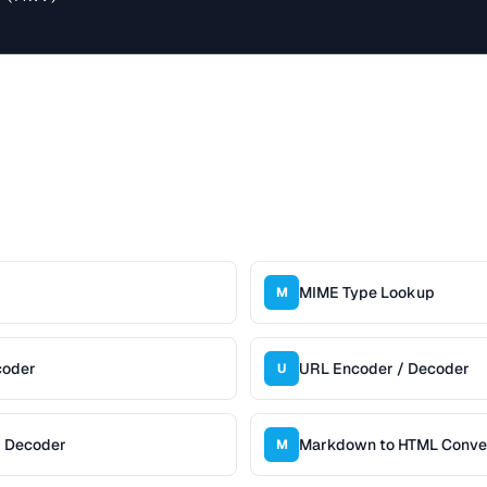
MIME Type Lookup
M
coder
URL Encoder / Decoder
U
/ Decoder
Markdown to HTML Conve
M