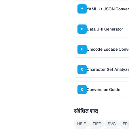
YAML ↔ JSON Conver
Y
Data URI Generator
D
Unicode Escape Conv
U
Character Set Analyz
C
Conversion Guide
C
संबंधित शब्द
HEIF
TIFF
SVG
EP