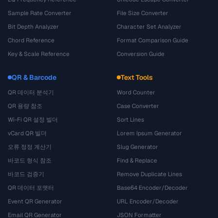
Sample Rate Converter
File Size Converter
Bit Depth Analyzer
Character Set Analyzer
Chord Reference
Format Comparison Guide
Key & Scale Reference
Conversion Guide
QR & Barcode
Text Tools
QR 데이터 분석기
Word Counter
QR 용량 참조
Case Converter
Wi-Fi QR 설정 빌더
Sort Lines
vCard QR 빌더
Lorem Ipsum Generator
오류 정정 계산기
Slug Generator
바코드 형식 참조
Find & Replace
바코드 검증기
Remove Duplicate Lines
QR 데이터 포맷터
Base64 Encoder/Decoder
Event QR Generator
URL Encoder/Decoder
Email QR Generator
JSON Formatter