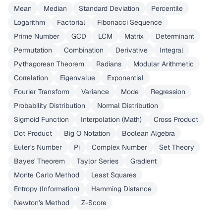
Mean
Median
Standard Deviation
Percentile
Logarithm
Factorial
Fibonacci Sequence
Prime Number
GCD
LCM
Matrix
Determinant
Permutation
Combination
Derivative
Integral
Pythagorean Theorem
Radians
Modular Arithmetic
Correlation
Eigenvalue
Exponential
Fourier Transform
Variance
Mode
Regression
Probability Distribution
Normal Distribution
Sigmoid Function
Interpolation (Math)
Cross Product
Dot Product
Big O Notation
Boolean Algebra
Euler's Number
Pi
Complex Number
Set Theory
Bayes' Theorem
Taylor Series
Gradient
Monte Carlo Method
Least Squares
Entropy (Information)
Hamming Distance
Newton's Method
Z-Score