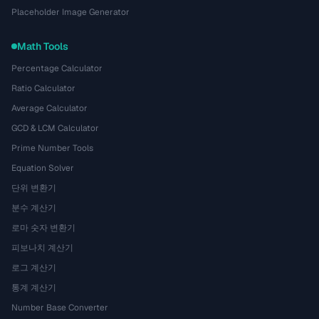
Placeholder Image Generator
Math Tools
Percentage Calculator
Ratio Calculator
Average Calculator
GCD & LCM Calculator
Prime Number Tools
Equation Solver
단위 변환기
분수 계산기
로마 숫자 변환기
피보나치 계산기
로그 계산기
통계 계산기
Number Base Converter