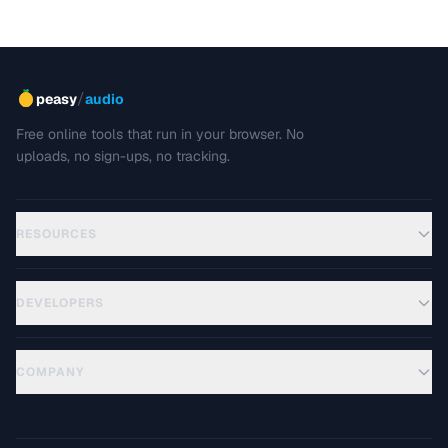
/
peasy
audio
Free online tools that run in your browser. No
uploads, no sign-ups, no tracking.
RESOURCES
DEVELOPERS
COMPANY