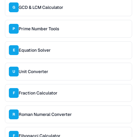
GCD & LCM Calculator
G
Prime Number Tools
P
Equation Solver
E
Unit Converter
U
Fraction Calculator
F
Roman Numeral Converter
R
Fibonacci Calculator
F