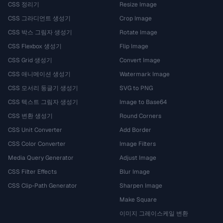
CSS 정리기
Resize Image
CSS 그라디언트 생성기
Crop Image
CSS 박스 그림자 생성기
Rotate Image
CSS Flexbox 생성기
Flip Image
CSS Grid 생성기
Convert Image
CSS 애니메이션 생성기
Watermark Image
CSS 모서리 둥글기 생성기
SVG to PNG
CSS 텍스트 그림자 생성기
Image to Base64
CSS 변환 생성기
Round Corners
CSS Unit Converter
Add Border
CSS Color Converter
Image Filters
Media Query Generator
Adjust Image
CSS Filter Effects
Blur Image
CSS Clip-Path Generator
Sharpen Image
Make Square
이미지 그레이스케일 변환