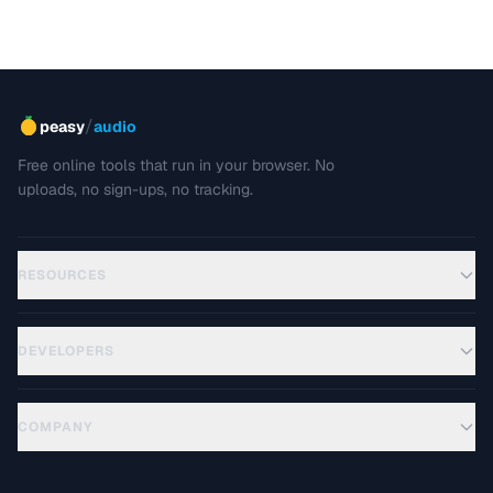
/
peasy
audio
Free online tools that run in your browser. No
uploads, no sign-ups, no tracking.
RESOURCES
DEVELOPERS
COMPANY