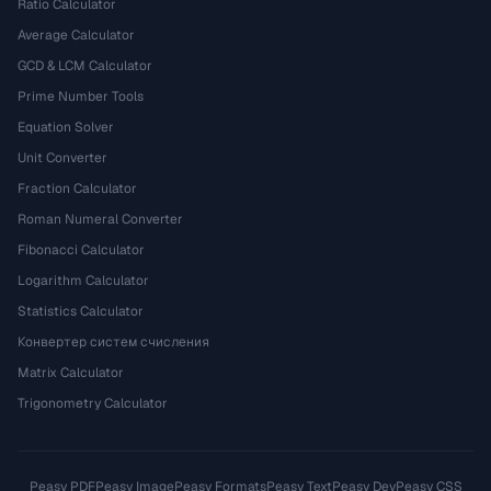
Ratio Calculator
Average Calculator
GCD & LCM Calculator
Prime Number Tools
Equation Solver
Unit Converter
Fraction Calculator
Roman Numeral Converter
Fibonacci Calculator
Logarithm Calculator
Statistics Calculator
Конвертер систем счисления
Matrix Calculator
Trigonometry Calculator
Peasy PDF
Peasy Image
Peasy Formats
Peasy Text
Peasy Dev
Peasy CSS