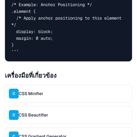
/* Example: Anchor Positioning */

.element {

  /* Apply anchor positioning to this element 
*/

  display: block;

  margin: 0 auto;

}

```
เครื่องมือที่เกี่ยวข้อง
CSS Minifier
C
CSS Beautifier
C
CSS Gradient Generator
C