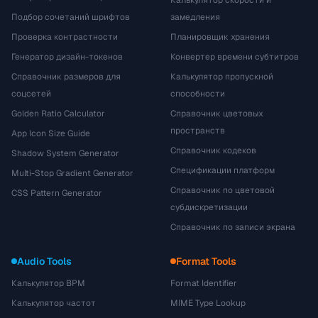
Калькулятор скорости и
Подбор сочетаний шрифтов
замедления
Проверка контрастности
Планировщик хранения
Генератор дизайн-токенов
Конвертер времени субтитров
Справочник размеров для
Калькулятор пропускной
соцсетей
способности
Golden Ratio Calculator
Справочник цветовых
пространств
App Icon Size Guide
Справочник кодеков
Shadow System Generator
Спецификации платформ
Multi-Stop Gradient Generator
Справочник по цветовой
CSS Pattern Generator
субдискретизации
Справочник по записи экрана
Audio Tools
Format Tools
Калькулятор BPM
Format Identifier
Калькулятор частот
MIME Type Lookup