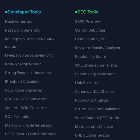
Developer Tools
SEO Tools
Hash Generator
SERP Preview
Password Generator
OG Tag Debugger
Конвертер Unix-временных
Heading Analyzer
меток
Keyword Density Analyzer
Генератор выражений Cron
Readability Score
Калькулятор Chmod
XML Sitemap Generator
String Escape / Unescape
Schema.org Generator
IP Subnet Calculator
Link Extractor
Color Code Converter
Canonical Tag Checker
CSV ↔ JSON Converter
Robots.txt Analyzer
XML ↔ JSON Converter
Structured Data Validator
SQL Formatter
Word Count & SEO Grade
Markdown Table Generator
Meta Length Checker
HTTP Status Code Reference
URL Slug Generator