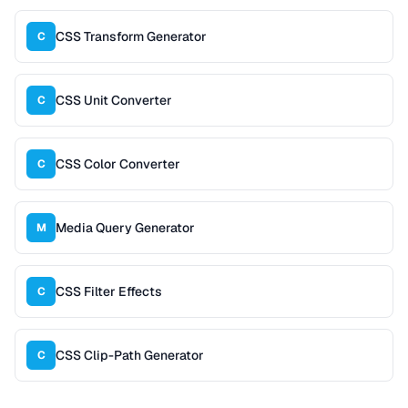
CSS Transform Generator
C
CSS Unit Converter
C
CSS Color Converter
C
Media Query Generator
M
CSS Filter Effects
C
CSS Clip-Path Generator
C