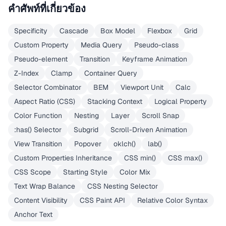
คำศัพท์ที่เกี่ยวข้อง
Specificity
Cascade
Box Model
Flexbox
Grid
Custom Property
Media Query
Pseudo-class
Pseudo-element
Transition
Keyframe Animation
Z-Index
Clamp
Container Query
Selector Combinator
BEM
Viewport Unit
Calc
Aspect Ratio (CSS)
Stacking Context
Logical Property
Color Function
Nesting
Layer
Scroll Snap
:has() Selector
Subgrid
Scroll-Driven Animation
View Transition
Popover
oklch()
lab()
Custom Properties Inheritance
CSS min()
CSS max()
CSS Scope
Starting Style
Color Mix
Text Wrap Balance
CSS Nesting Selector
Content Visibility
CSS Paint API
Relative Color Syntax
Anchor Text