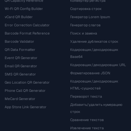
QR Capacity Reference
Конвертер регистра
Wi-Fi QR Config Builder
Сортировка строк
vCard QR Builder
Генератор Lorem Ipsum
Error Correction Calculator
Генератор слагов
Barcode Format Reference
Поиск и замена
Barcode Validator
Удаление дубликатов строк
QR Data Formatter
Кодировщик/декодировщик
Base64
Event QR Generator
Кодировщик/декодировщик URL
Email QR Generator
Форматирование JSON
SMS QR Generator
Кодировщик/декодировщик
Geo Location QR Generator
HTML-сущностей
Phone Call QR Generator
Переворот текста
MeCard Generator
Добавить/удалить нумерацию
App Store Link Generator
строк
Сравнение текстов
Извлечение текста