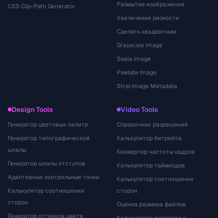
Размытие изображения
CSS Clip-Path Generator
Увеличение резкости
Сделать квадратным
Grayscale Image
Sepia Image
Pixelate Image
Strip Image Metadata
Design Tools
Video Tools
Генератор цветовых палитр
Справочник разрешений
Генератор типографической
Калькулятор битрейта
шкалы
Конвертер частоты кадров
Генератор шкалы отступов
Калькулятор таймкодов
Адаптивные контрольные точки
Калькулятор соотношения
Калькулятор соотношения
сторон
сторон
Оценка размера файлов
Генератор оттенков цвета