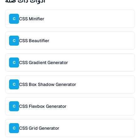
أدوات ذات صلة
CSS Minifier
C
CSS Beautifier
C
CSS Gradient Generator
C
CSS Box Shadow Generator
C
CSS Flexbox Generator
C
CSS Grid Generator
C