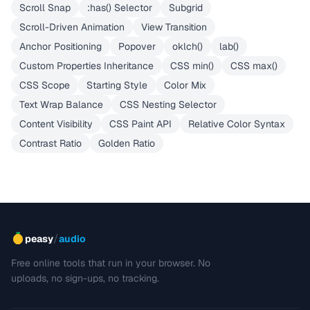
Scroll Snap
:has() Selector
Subgrid
Scroll-Driven Animation
View Transition
Anchor Positioning
Popover
oklch()
lab()
Custom Properties Inheritance
CSS min()
CSS max()
CSS Scope
Starting Style
Color Mix
Text Wrap Balance
CSS Nesting Selector
Content Visibility
CSS Paint API
Relative Color Syntax
Contrast Ratio
Golden Ratio
/
peasy
audio
Free online tools that run in your browser. No
uploads, no sign-ups, no tracking.