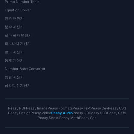
Prime Number Tools
Equation Solver
단위 변환기
분수 계산기
로마 숫자 변환기
피보나치 계산기
로그 계산기
통계 계산기
Number Base Converter
행렬 계산기
삼각함수 계산기
Peasy PDF
Peasy Image
Peasy Formats
Peasy Text
Peasy Dev
Peasy CSS
Peasy Design
Peasy Video
Peasy Audio
Peasy QR
Peasy SEO
Peasy Safe
Peasy Social
Peasy Math
Peasy Gen