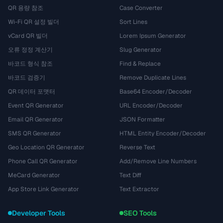
QR 용량 참조
Case Converter
Wi-Fi QR 설정 빌더
Sort Lines
vCard QR 빌더
Lorem Ipsum Generator
오류 정정 계산기
Slug Generator
바코드 형식 참조
Find & Replace
바코드 검증기
Remove Duplicate Lines
QR 데이터 포맷터
Base64 Encoder/Decoder
Event QR Generator
URL Encoder/Decoder
Email QR Generator
JSON Formatter
SMS QR Generator
HTML Entity Encoder/Decoder
Geo Location QR Generator
Reverse Text
Phone Call QR Generator
Add/Remove Line Numbers
MeCard Generator
Text Diff
App Store Link Generator
Text Extractor
Developer Tools
SEO Tools