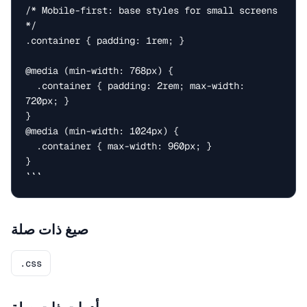
/* Mobile-first: base styles for small screens 
*/

.container { padding: 1rem; }

@media (min-width: 768px) {

  .container { padding: 2rem; max-width: 
720px; }

}

@media (min-width: 1024px) {

  .container { max-width: 960px; }

}

```
صيغ ذات صلة
.css