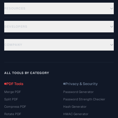
RESOURCES
DEVELOPERS
COMPANY
ALL TOOLS BY CATEGORY
PDF Tools
Privacy & Security
Merge PDF
Password Generator
Split PDF
Password Strength Checker
Compress PDF
Hash Generator
Rotate PDF
HMAC Generator