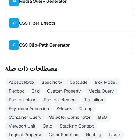
Media Query Generator
M
CSS Filter Effects
C
CSS Clip-Path Generator
C
مصطلحات ذات صلة
Aspect Ratio
Specificity
Cascade
Box Model
Flexbox
Grid
Custom Property
Media Query
Pseudo-class
Pseudo-element
Transition
Keyframe Animation
Z-Index
Clamp
Container Query
Selector Combinator
BEM
Viewport Unit
Calc
Stacking Context
Logical Property
Color Function
Nesting
Layer