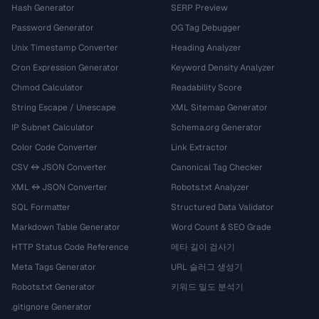
Hash Generator
SERP Preview
Password Generator
OG Tag Debugger
Unix Timestamp Converter
Heading Analyzer
Cron Expression Generator
Keyword Density Analyzer
Chmod Calculator
Readability Score
String Escape / Unescape
XML Sitemap Generator
IP Subnet Calculator
Schema.org Generator
Color Code Converter
Link Extractor
CSV ↔ JSON Converter
Canonical Tag Checker
XML ↔ JSON Converter
Robots.txt Analyzer
SQL Formatter
Structured Data Validator
Markdown Table Generator
Word Count & SEO Grade
HTTP Status Code Reference
메타 길이 검사기
Meta Tags Generator
URL 슬러그 생성기
Robots.txt Generator
키워드 밀도 분석기
.gitignore Generator