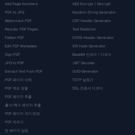
Add Page Numbers
AES Encrypt / Decrypt
PDF to JPG
Random String Generator
Watermark PDF
CSP Header Generator
Reorder PDF Pages
Text Redactor
Flatten PDF
CORS Header Generator
Edit PDF Metadata
SRI Hash Generator
Sign PDF
Base64 인코더 / 디코더
JPG to PDF
JWT Decoder
Extract Text from PDF
UUID Generator
PDF 페이지 삭제
TOTP 설정기
PDF 역순 정렬
SSL 인증서 디코더
PDF 페이지 추출
홀수/짝수 페이지 추출
PDF 페이지 크기 변경
PDF 자르기
빈 페이지 삽입