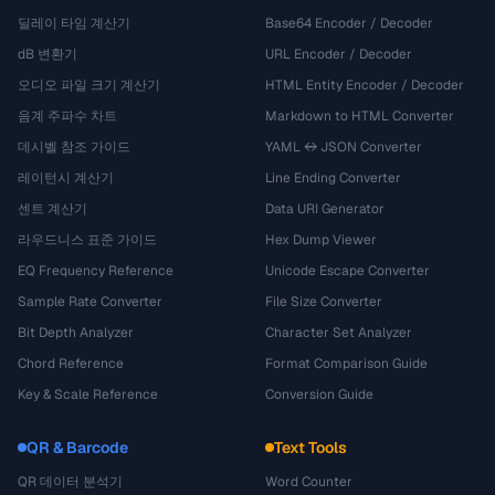
딜레이 타임 계산기
Base64 Encoder / Decoder
dB 변환기
URL Encoder / Decoder
오디오 파일 크기 계산기
HTML Entity Encoder / Decoder
음계 주파수 차트
Markdown to HTML Converter
데시벨 참조 가이드
YAML ↔ JSON Converter
레이턴시 계산기
Line Ending Converter
센트 계산기
Data URI Generator
라우드니스 표준 가이드
Hex Dump Viewer
EQ Frequency Reference
Unicode Escape Converter
Sample Rate Converter
File Size Converter
Bit Depth Analyzer
Character Set Analyzer
Chord Reference
Format Comparison Guide
Key & Scale Reference
Conversion Guide
QR & Barcode
Text Tools
QR 데이터 분석기
Word Counter