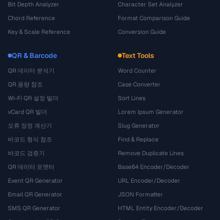
Bit Depth Analyzer
Character Set Analyzer
Chord Reference
Format Comparison Guide
Key & Scale Reference
Conversion Guide
QR & Barcode
Text Tools
QR 데이터 분석기
Word Counter
QR 용량 참조
Case Converter
Wi-Fi QR 설정 빌더
Sort Lines
vCard QR 빌더
Lorem Ipsum Generator
오류 정정 계산기
Slug Generator
바코드 형식 참조
Find & Replace
바코드 검증기
Remove Duplicate Lines
QR 데이터 포맷터
Base64 Encoder/Decoder
Event QR Generator
URL Encoder/Decoder
Email QR Generator
JSON Formatter
SMS QR Generator
HTML Entity Encoder/Decoder