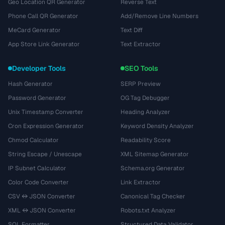
Geo Location QR Generator
Reverse Text
Phone Call QR Generator
Add/Remove Line Numbers
MeCard Generator
Text Diff
App Store Link Generator
Text Extractor
Developer Tools
SEO Tools
Hash Generator
SERP Preview
Password Generator
OG Tag Debugger
Unix Timestamp Converter
Heading Analyzer
Cron Expression Generator
Keyword Density Analyzer
Chmod Calculator
Readability Score
String Escape / Unescape
XML Sitemap Generator
IP Subnet Calculator
Schema.org Generator
Color Code Converter
Link Extractor
CSV ↔ JSON Converter
Canonical Tag Checker
XML ↔ JSON Converter
Robots.txt Analyzer
SQL Formatter
Structured Data Validator