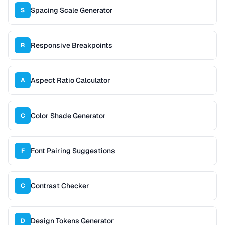
Spacing Scale Generator
S
Responsive Breakpoints
R
Aspect Ratio Calculator
A
Color Shade Generator
C
Font Pairing Suggestions
F
Contrast Checker
C
Design Tokens Generator
D