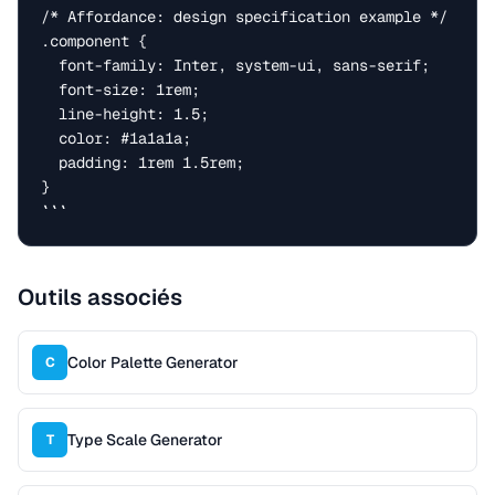
/* Affordance: design specification example */

.component {

  font-family: Inter, system-ui, sans-serif;

  font-size: 1rem;

  line-height: 1.5;

  color: #1a1a1a;

  padding: 1rem 1.5rem;

}

```
Outils associés
Color Palette Generator
C
Type Scale Generator
T