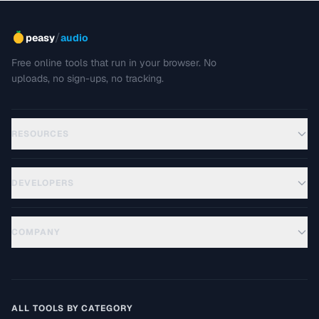
/
peasy
audio
Free online tools that run in your browser. No
uploads, no sign-ups, no tracking.
RESOURCES
DEVELOPERS
COMPANY
ALL TOOLS BY CATEGORY