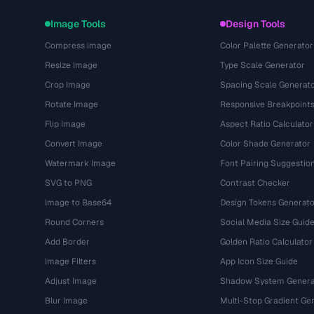
Image Tools
Design Tools
Compress Image
Color Palette Generator
Resize Image
Type Scale Generator
Crop Image
Spacing Scale Generat
Rotate Image
Responsive Breakpoint
Flip Image
Aspect Ratio Calculator
Convert Image
Color Shade Generator
Watermark Image
Font Pairing Suggestio
SVG to PNG
Contrast Checker
Image to Base64
Design Tokens Generato
Round Corners
Social Media Size Guid
Add Border
Golden Ratio Calculator
Image Filters
App Icon Size Guide
Adjust Image
Shadow System Genera
Blur Image
Multi-Stop Gradient Ge