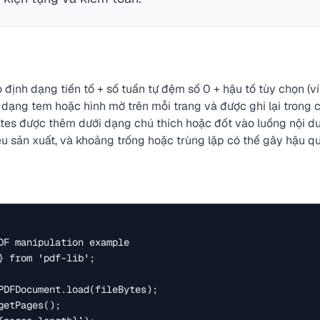
 định dạng tiền tố + số tuần tự đệm số 0 + hậu tố tùy chọn 
ạng tem hoặc hình mờ trên mỗi trang và được ghi lại trong ch
ates được thêm dưới dạng chú thích hoặc đốt vào luồng nội du
iệu sản xuất, và khoảng trống hoặc trùng lặp có thể gây hậu q
DF manipulation example

} from 'pdf-lib';

PDFDocument.load(fileBytes);

etPages();
