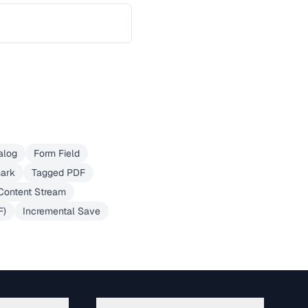
alog
Form Field
ark
Tagged PDF
Content Stream
F)
Incremental Save