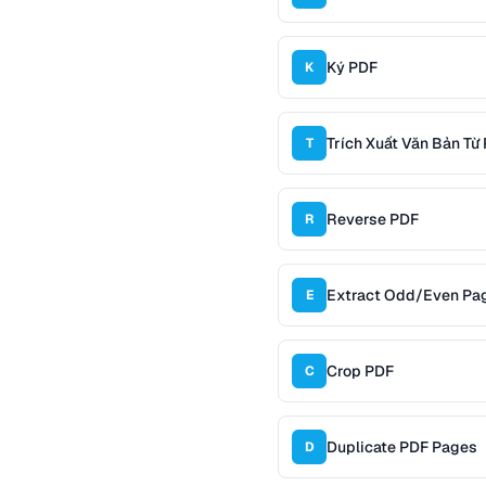
Ký PDF
K
Trích Xuất Văn Bản Từ
T
Reverse PDF
R
Extract Odd/Even Pa
E
Crop PDF
C
Duplicate PDF Pages
D