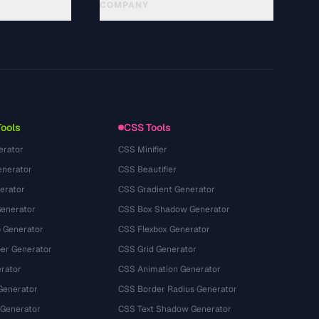
COMPANY
About
Technology
Chính sách quyền riêng tư
Điều khoản dịch vụ
Tools
CSS Tools
erator
CSS Minifier
nerator
CSS Beautifier
erator
CSS Gradient Generator
Generator
CSS Box Shadow Generator
 Generator
CSS Flexbox Generator
r Generator
CSS Grid Generator
rator
CSS Animation Generator
Generator
CSS Border Radius Generator
 Generator
CSS Text Shadow Generator