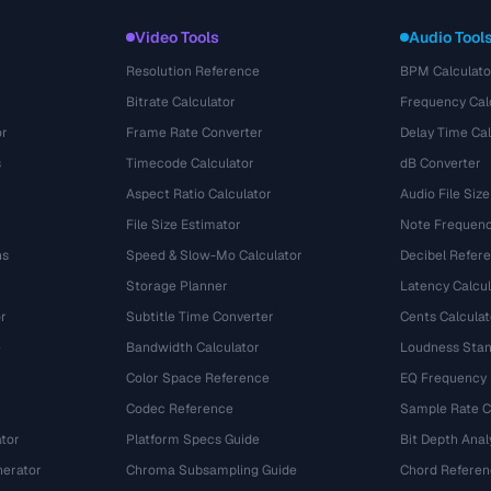
Video Tools
Audio Tool
Resolution Reference
BPM Calculato
Bitrate Calculator
Frequency Cal
or
Frame Rate Converter
Delay Time Cal
s
Timecode Calculator
dB Converter
Aspect Ratio Calculator
Audio File Size
File Size Estimator
Note Frequenc
ns
Speed & Slow-Mo Calculator
Decibel Refer
Storage Planner
Latency Calcul
r
Subtitle Time Converter
Cents Calculat
e
Bandwidth Calculator
Loudness Stan
Color Space Reference
EQ Frequency
Codec Reference
Sample Rate C
tor
Platform Specs Guide
Bit Depth Anal
nerator
Chroma Subsampling Guide
Chord Referen