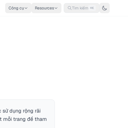
Công cụ
Resources
Tìm kiếm
⌘K
 sử dụng rộng rãi
ất mỗi trang để tham