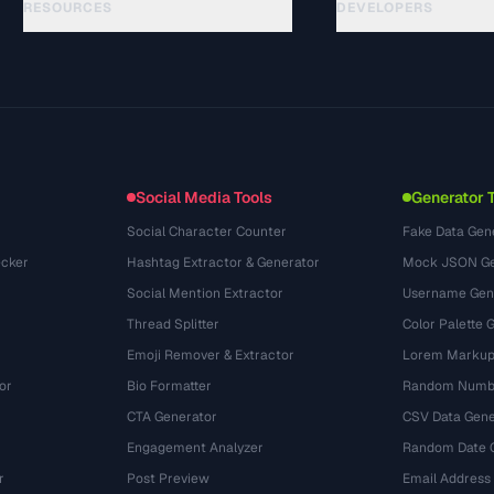
RESOURCES
DEVELOPERS
Hướng dẫn
API Documentation
(51)
Thuật ngữ
OpenAPI Spec
(44)
Trường hợp sử dụng
llms.txt
(302)
Định dạng tệp
Embed Widget
(131)
Chuyển đổi
(1484)
Social Media Tools
Generator 
Social Character Counter
Fake Data Gen
cker
Hashtag Extractor & Generator
Mock JSON Ge
Social Mention Extractor
Username Gen
Thread Splitter
Color Palette 
Emoji Remover & Extractor
Lorem Markup
or
Bio Formatter
Random Numbe
CTA Generator
CSV Data Gene
Engagement Analyzer
Random Date 
r
Post Preview
Email Address