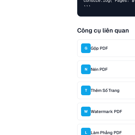
console.log(`Pages: $
```
Công cụ liên quan
Gộp PDF
G
Nén PDF
N
Thêm Số Trang
T
Watermark PDF
W
Làm Phẳng PDF
L