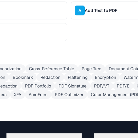
Add Text to PDF
A
inearization
Cross-Reference Table
Page Tree
Document Cat
ion
Bookmark
Redaction
Flattening
Encryption
Waterm
edaction
PDF Portfolio
PDF Signature
PDF/VT
PDF/E
ers
XFA
AcroForm
PDF Optimizer
Color Management (PD