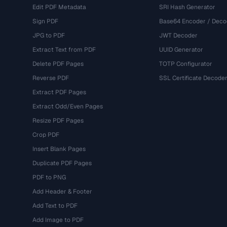
Edit PDF Metadata
SRI Hash Generator
Sign PDF
Base64 Encoder / Deco
JPG to PDF
JWT Decoder
Extract Text from PDF
UUID Generator
Delete PDF Pages
TOTP Configurator
Reverse PDF
SSL Certificate Decode
Extract PDF Pages
Extract Odd/Even Pages
Resize PDF Pages
Crop PDF
Insert Blank Pages
Duplicate PDF Pages
PDF to PNG
Add Header & Footer
Add Text to PDF
Add Image to PDF