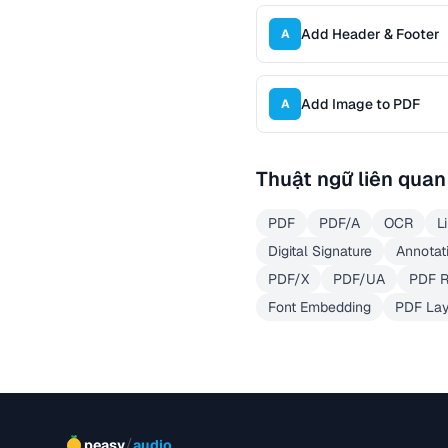
Add Header & Footer
A
Add Image to PDF
A
Thuật ngữ liên quan
PDF
PDF/A
OCR
L
Digital Signature
Annotat
PDF/X
PDF/UA
PDF R
Font Embedding
PDF Lay
/
peasy
audio