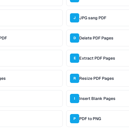
JPG sang PDF
J
 PDF
Delete PDF Pages
D
Extract PDF Pages
E
ges
Resize PDF Pages
R
Insert Blank Pages
I
PDF to PNG
P