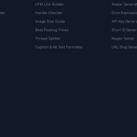
UTM Link Builder
Avatar Genera
der
Handle Checker
Cron Expressio
Image Size Guide
API Key Gener
Best Posting Times
Short ID Gener
Thread Splitter
Regex Tester
r
Caption & Alt Text Formatter
URL Slug Gene