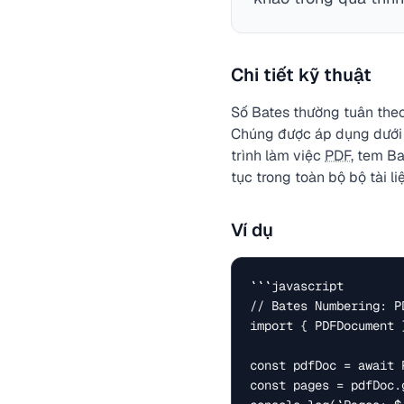
Chi tiết kỹ thuật
Số Bates thường tuân theo
Chúng được áp dụng dưới d
trình làm việc
PDF
, tem B
tục trong toàn bộ bộ tài l
Ví dụ
```javascript

// Bates Numbering: P
import { PDFDocument 
const pdfDoc = await 
const pages = pdfDoc.g