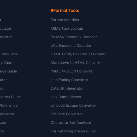
s
Format Tools
r
Format Identifier
culator
MIME Type Lookup
culator
Base64 Encoder / Decoder
URL Encoder / Decoder
 Calculator
HTML Entity Encoder / Decoder
y Chart
Markdown to HTML Converter
ence Guide
YAML ↔ JSON Converter
ator
Line Ending Converter
or
Data URI Generator
dards Guide
Hex Dump Viewer
 Reference
Unicode Escape Converter
onverter
File Size Converter
yzer
Character Set Analyzer
ce
Format Comparison Guide