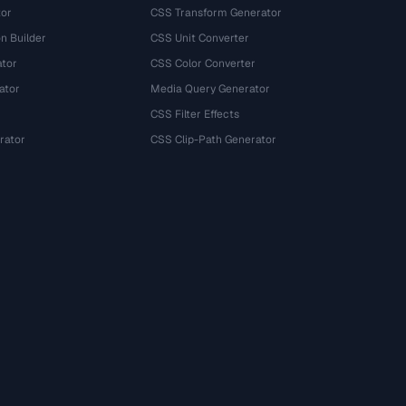
tor
CSS Transform Generator
n Builder
CSS Unit Converter
ator
CSS Color Converter
ator
Media Query Generator
CSS Filter Effects
rator
CSS Clip-Path Generator