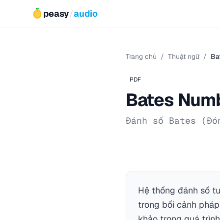
peasy
/
audio
Trang chủ
/
Thuật ngữ
/
Ba
PDF
Bates Num
Đánh số Bates (Đó
Hệ thống đánh số tu
trong bối cảnh pháp
khảo trong quá trình