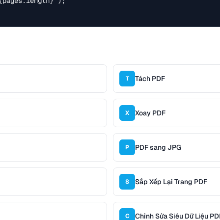
{pages.length}`);

Tách PDF
T
Xoay PDF
X
PDF sang JPG
P
Sắp Xếp Lại Trang PDF
S
Chỉnh Sửa Siêu Dữ Liệu PD
C