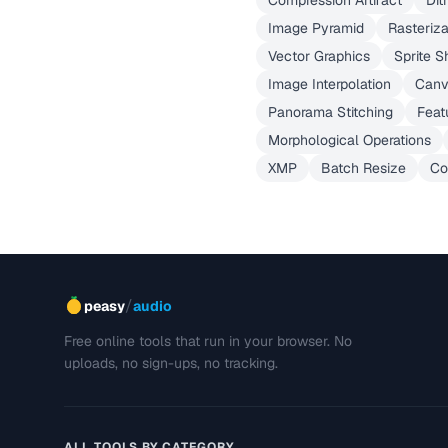
Compression Artifact
Dit
Image Pyramid
Rasteriza
Vector Graphics
Sprite S
Image Interpolation
Canv
Panorama Stitching
Feat
Morphological Operations
XMP
Batch Resize
Co
/
peasy
audio
Free online tools that run in your browser. No
uploads, no sign-ups, no tracking.
ALL TOOLS BY CATEGORY