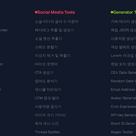
Konversi
(1484)
Social Media Tools
Generator 
소셜 미디어 글자 수 카운터
가짜 데이터 생
cker
해시태그 추출 및 생성기
목업 JSON 생
소셜 멘션 추출기
사용자명 생성
스레드 분할기
색상 팔레트 생
이모지 제거 및 추출기
Lorem 마크업
or
바이오 포맷터
랜덤 숫자 생성
CTA 생성기
CSV Data Gene
참여도 분석기
Random Date 
r
게시물 미리보기
Email Address
UTM 링크 빌더
Avatar Genera
사용자명 검사기
Cron Expressio
이미지 크기 가이드
API Key Gener
최적 게시 시간
Short ID Gener
Thread Splitter
Regex Tester