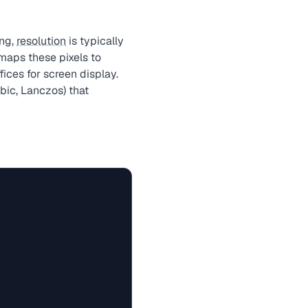
ing,
resolution
is typically
) maps these pixels to
ices for screen display.
bic, Lanczos) that