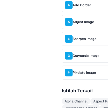
Add Border
A
Adjust Image
A
Sharpen Image
S
Grayscale Image
G
Pixelate Image
P
Istilah Terkait
Alpha Channel
Aspect Ra