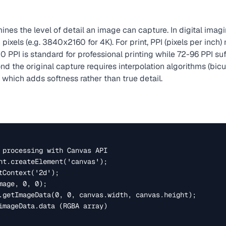
nes the level of detail an image can capture. In digital imag
 pixels (e.g. 3840x2160 for 4K). For print, PPI (pixels per inch
PPI is standard for professional printing while 72-96 PPI suff
nd the original capture requires interpolation algorithms (bicu
 which adds softness rather than true detail.
 processing with Canvas API

nt.createElement('canvas');

tContext('2d');

age, 0, 0);

.getImageData(0, 0, canvas.width, canvas.height);

imageData.data (RGBA array)
