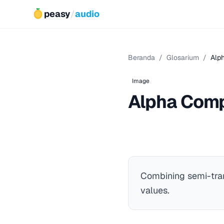
peasy
/
audio
Beranda
/
Glosarium
/
Alp
Image
Alpha Comp
Combining semi-tran
values.