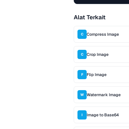
Alat Terkait
Compress Image
C
Crop Image
C
Flip Image
F
Watermark Image
W
Image to Base64
I