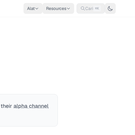
Alat
Resources
Cari
⌘K
 their
alpha channel