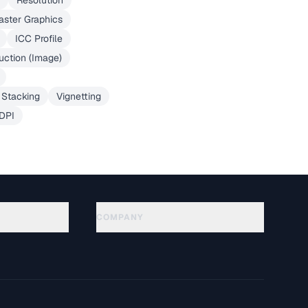
Resolution
aster Graphics
ICC Profile
uction (Image)
 Stacking
Vignetting
DPI
COMPANY
About
Technology
Kebijakan Privasi
Ketentuan Layanan