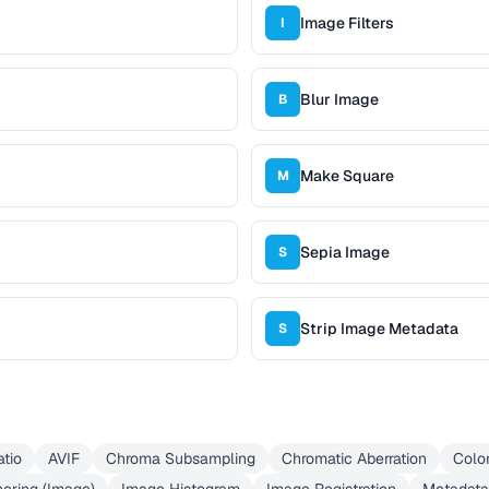
Image Filters
I
Blur Image
B
Make Square
M
Sepia Image
S
Strip Image Metadata
S
tio
AVIF
Chroma Subsampling
Chromatic Aberration
Colo