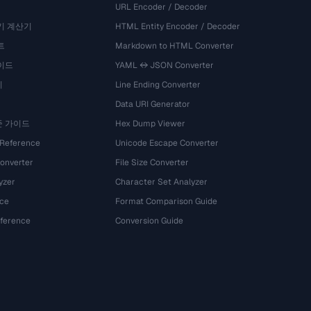
URL Encoder / Decoder
기 계산기
HTML Entity Encoder / Decoder
트
Markdown to HTML Converter
이드
YAML ↔ JSON Converter
기
Line Ending Converter
Data URI Generator
준 가이드
Hex Dump Viewer
 Reference
Unicode Escape Converter
onverter
File Size Converter
yzer
Character Set Analyzer
ce
Format Comparison Guide
eference
Conversion Guide