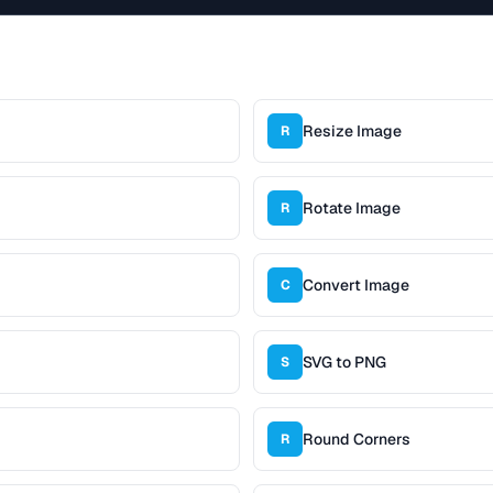
Resize Image
R
Rotate Image
R
Convert Image
C
SVG to PNG
S
Round Corners
R