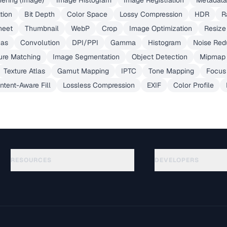
hering (Image)
Image Histogram
Image Registration
Metadata
tion
Bit Depth
Color Space
Lossy Compression
HDR
R
heet
Thumbnail
WebP
Crop
Image Optimization
Resize
as
Convolution
DPI/PPI
Gamma
Histogram
Noise Red
ure Matching
Image Segmentation
Object Detection
Mipmap
Texture Atlas
Gamut Mapping
IPTC
Tone Mapping
Focus
ntent-Aware Fill
Lossless Compression
EXIF
Color Profile
RESOURCES
DEVELOPERS
Panduan
API Documentation
(30)
Glosarium
OpenAPI Spec
(44)
Studi Kasus
llms.txt
(302)
Format File
Embed Widget
(131)