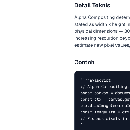
Detail Teknis
Alpha Compositing
determi
stated as width x height in
physical dimensions — 300 
Increasing resolution beyo
estimate new pixel values,
Contoh
```javascript

// Alpha Compositing:
const canvas = docume
const ctx = canvas.ge
ctx.drawImage(sourceIm
const imageData = ctx
// Process pixels in 
```